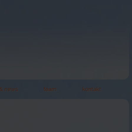
 & news
team
kontakt