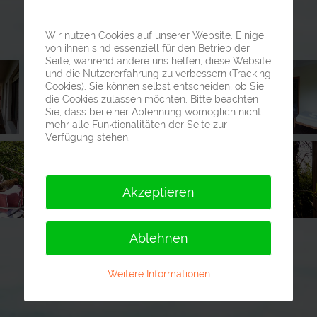
Wir nutzen Cookies auf unserer Website. Einige
von ihnen sind essenziell für den Betrieb der
Seite, während andere uns helfen, diese Website
und die Nutzererfahrung zu verbessern (Tracking
Cookies). Sie können selbst entscheiden, ob Sie
die Cookies zulassen möchten. Bitte beachten
Sie, dass bei einer Ablehnung womöglich nicht
mehr alle Funktionalitäten der Seite zur
Verfügung stehen.
Akzeptieren
Ablehnen
Weitere Informationen