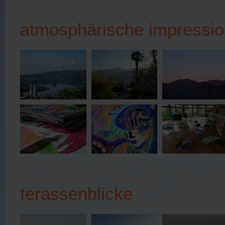
atmosphärische impressi
terassenblicke