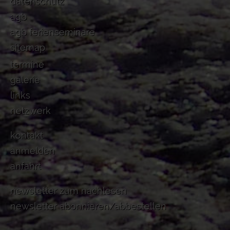
datenschutz
agb
agb ferienseminare
sitemap
termine
galerie
links
netzwerk
kontakt
anmelden
anfahrt
newsletter zum nachlesen
newsletter abonnieren/abbestellen