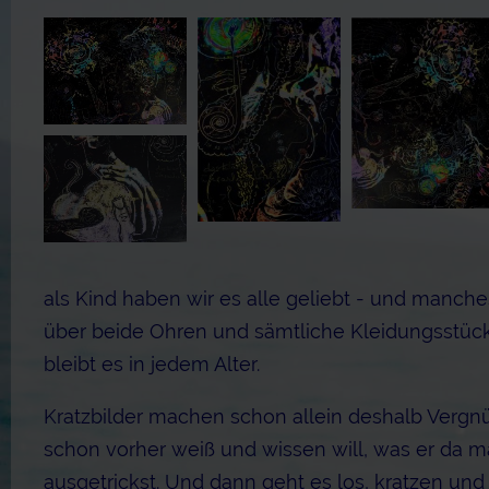
als Kind haben wir es alle geliebt - und manche
über beide Ohren und sämtliche Kleidungsstück
bleibt es in jedem Alter.
Kratzbilder machen schon allein deshalb Vergnü
schon vorher weiß und wissen will, was er da ma
ausgetrickst. Und dann geht es los, kratzen und