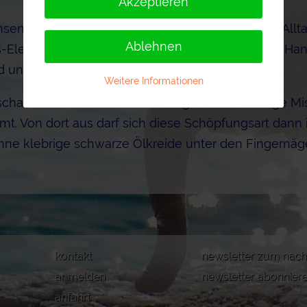
Akzeptieren
hsenen ja meist aus den seriösen Bereichen des All
Ablehnen
nis-Element. Kreativität aber ist ein Werkzeug, eine H
 uns hilft die "ernsten" Situationen zu meistern.
Weitere Informationen
Erschaffens und Genießens. Es ist genau die richtige
mmt. Von dort aus darf sich diese Schöpfungsart dan
ohne klebrige schwarze Ölkreide unter den Fingernägel
kontakt
newsletter zum nach
anmelden
newsletter abonnier
anfahrt