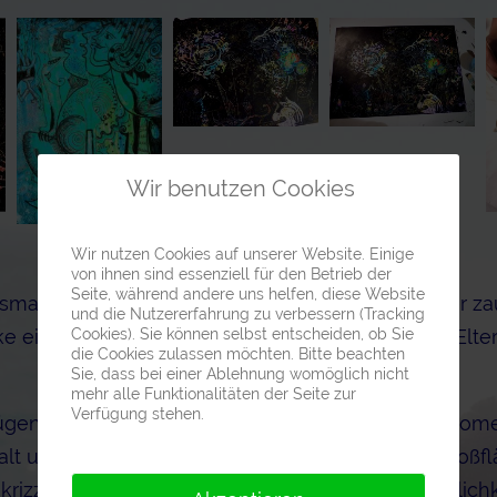
Wir benutzen Cookies
Wir nutzen Cookies auf unserer Website. Einige
von ihnen sind essenziell für den Betrieb der
Seite, während andere uns helfen, diese Website
smal haben wir dabei, in der Versunkenheit dieser za
und die Nutzererfahrung zu verbessern (Tracking
Cookies). Sie können selbst entscheiden, ob Sie
e eingeschwärzt, ein wenig die Nerven unserer Elter
die Cookies zulassen möchten. Bitte beachten
Sie, dass bei einer Ablehnung womöglich nicht
mehr alle Funktionalitäten der Seite zur
Verfügung stehen.
gen, weil sie diesen herrlichen Überraschungsmomen
lt und macht und tut, der wird, besonders bei großflä
 krizzeln, schaben und zeichnen bis in die Unendlich