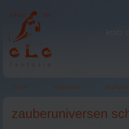
kratz 
home
elefantasie
angebote
zauberuniversen sc