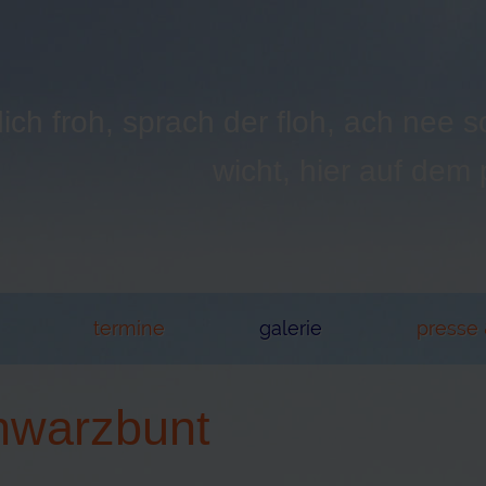
dich froh, sprach der floh, ach nee s
wicht, hier auf dem
termine
galerie
presse
hwarzbunt