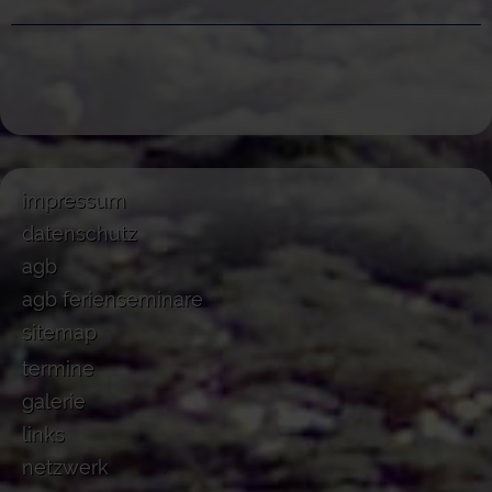
impressum
datenschutz
agb
agb ferienseminare
sitemap
termine
galerie
links
netzwerk