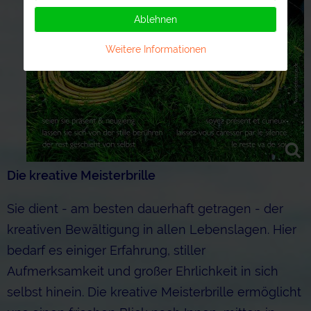
Ablehnen
Weitere Informationen
Die kreative Meisterbrille
Sie dient - am besten dauerhaft getragen - der
kreativen Bewältigung in allen Lebenslagen. Hier
bedarf es einiger Erfahrung, stiller
Aufmerksamkeit und großer Ehrlichkeit in sich
selbst hinein. Die kreative Meisterbrille ermöglicht