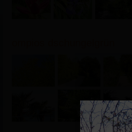
ompios dschungelgrün