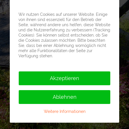
Wir nutzen Cookies auf unserer Website. Einige
von ihnen sind essenziell für den Betrieb der
Seite, während andere uns helfen, diese Website
und die Nutzererfahrung zu verbessern (Tracking
Cookies). Sie können selbst entscheiden, ob Sie
die Cookies zulassen möchten. Bitte beachten
Sie, dass bei einer Ablehnung womöglich nicht
mehr alle Funktionalitäten der Seite zur
Verfügung stehen.
Akzeptieren
Ablehnen
Weitere Informationen