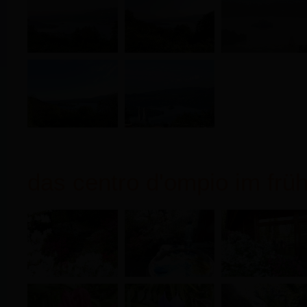
das centro d'ompio im früh