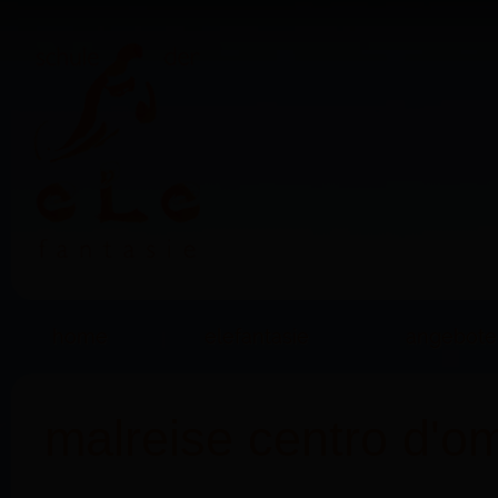
home
elefantasie
angebote
malreise centro d'om