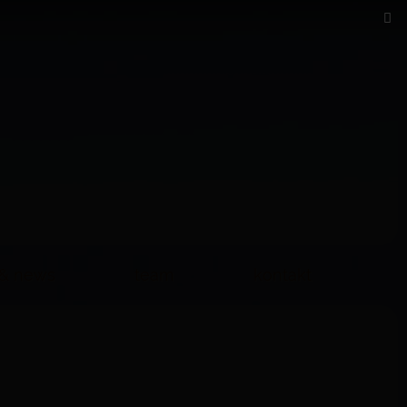
 & news
team
kontakt