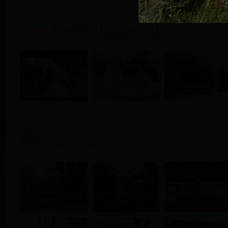
das leibliche wohl
der pavillon