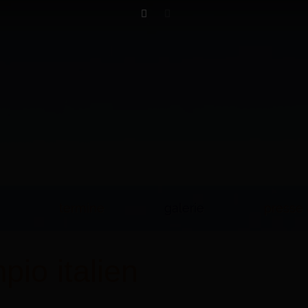
termine
galerie
presse
pio italien