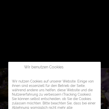
Wir benutzen Cookies
Wir nutzen Cookies auf unserer Website. Einige von
ihnen sind essenziell für den Betrieb der Seite,
während andere uns helfen, diese Website und die
Nutzererfahrung zu verbessern (Tracking Cookies).
Sie können selbst entscheiden, ob Sie die Cookies
zulassen möchten. Bitte beachten Sie, dass bei einer
Ablehnung womöglich nicht mehr alle