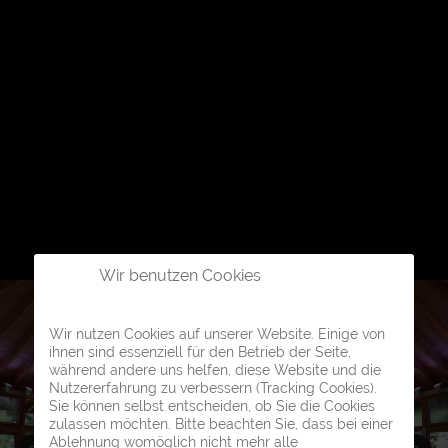
Wir benutzen Cookies
Wir nutzen Cookies auf unserer Website. Einige von
ihnen sind essenziell für den Betrieb der Seite,
während andere uns helfen, diese Website und die
Nutzererfahrung zu verbessern (Tracking Cookies).
Sie können selbst entscheiden, ob Sie die Cookies
zulassen möchten. Bitte beachten Sie, dass bei einer
Ablehnung womöglich nicht mehr alle